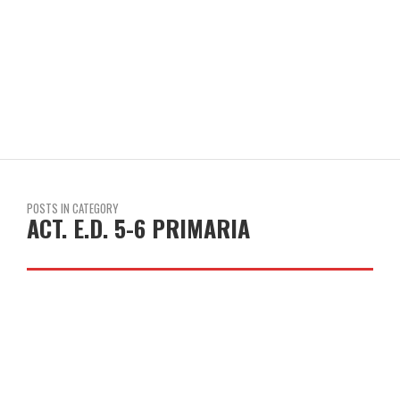
COLEGIO JOAQUÍN COSTA
POSTS IN CATEGORY
ACT. E.D. 5-6 PRIMARIA
PORT AVENTURA WORLD
LEER MÁS