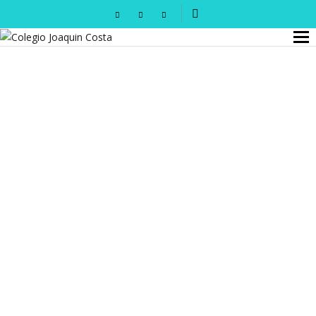
GANADORES Y FINALISTAS XI CONCURSO DE
MICRORRELATOS
COLEGIO JOAQUÍN COSTA
DESPEDIDA DE GREEN SCHOOL