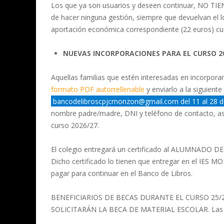
Los que ya son usuarios y deseen continuar, NO TI
de hacer ninguna gestión, siempre que devuelvan el lo
aportación económica correspondiente (22 euros) cuan
NUEVAS INCORPORACIONES PARA EL CURSO 20
Aquellas familias que estén interesadas en incorpor
formato PDF autorrellenable
y enviarlo a la siguiente
bancodelibroscpjcmonzon@gmail.com del 11 al 28 d
nombre padre/madre, DNI y teléfono de contacto, así 
curso 2026/27.
El colegio entregará un certificado al ALUMNADO DE 
Dicho certificado lo tienen que entregar en el IES 
pagar para continuar en el Banco de Libros.
BENEFICIARIOS DE BECAS DURANTE EL CURSO 25/26: P
SOLICITARÁN LA BECA DE MATERIAL ESCOLAR. Las d