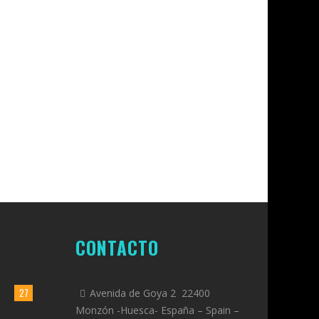
CONTACTO
27
Avenida de Goya 2 22400
Monzón -Huesca- España – Spain –