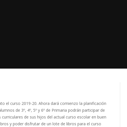
to el curso 2019-20. Ahora dará comienzo la planificación
alumnos de 3º, 4º, 5º y 6º de Primaria podrán participar de
 curriculares de sus hijos del actual curso escolar en buen
ros y poder disfrutar de un lote de libros para el curso