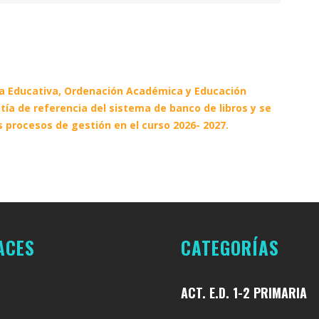
ica Educativa, Ordenación Académica y Educación
tía de referencia del sistema de banco de libros y se
s procesos de gestión en el curso 2026- 2027.
ACES
CATEGORÍAS
ACT. E.D. 1-2 PRIMARIA