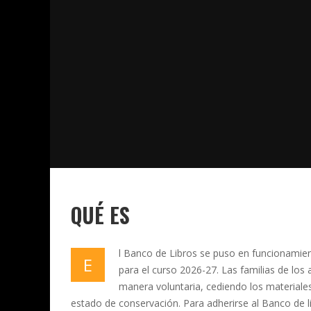
QUÉ ES
l Banco de Libros se puso en funcionamien
E
para el curso 2026-27. Las familias de los 
manera voluntaria, cediendo los materiales
estado de conservación. Para adherirse al Banco de lib