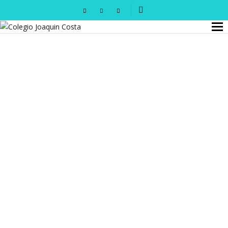
GANADORES Y FINALISTAS XI CONCURSO DE
MICRORRELATOS
COLEGIO JOAQUÍN COSTA
DESPEDIDA DE GREEN SCHOOL