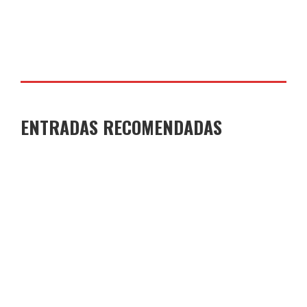
ENTRADAS RECOMENDADAS
GANADORES Y FINALISTAS XI CONCURSO DE
MICRORRELATOS