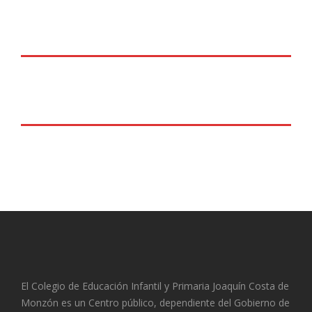
El Colegio de Educación Infantil y Primaria Joaquín Costa de
Monzón es un Centro público, dependiente del Gobierno de