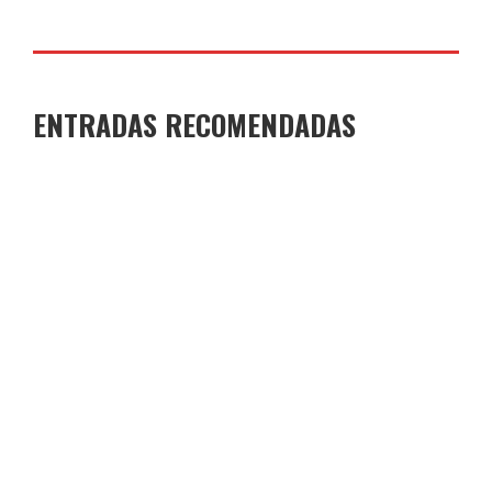
ENTRADAS RECOMENDADAS
GANADORES Y FINALISTAS XI CONCURSO DE
MICRORRELATOS
COLEGIO JOAQUÍN COSTA
29 DE JUNIO DE 2026