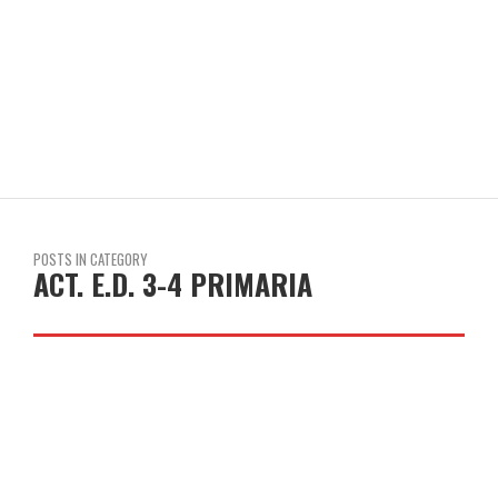
COLEGIO JOAQUÍN COSTA
POSTS IN CATEGORY
ACT. E.D. 3-4 PRIMARIA
THANK YOU TAMARIT. DAY 3
LEER MÁS