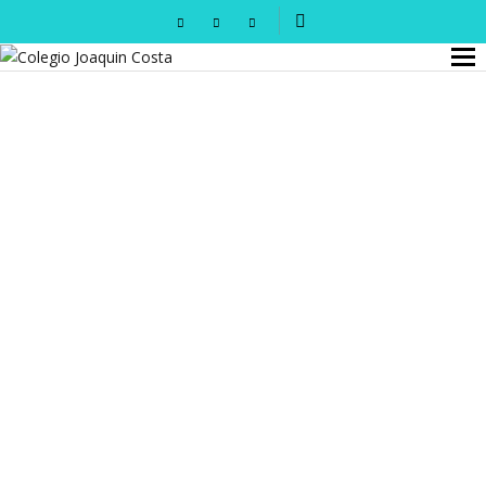
GANADORES Y FINALISTAS XI CONCURSO DE
MICRORRELATOS
COLEGIO JOAQUÍN COSTA
DESPEDIDA DE GREEN SCHOOL