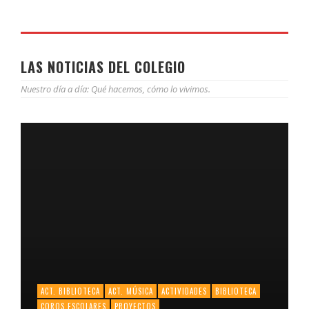
LAS NOTICIAS DEL COLEGIO
Nuestro día a día: Qué hacemos, cómo lo vivimos.
ACT. BIBLIOTECA
ACT. MÚSICA
ACTIVIDADES
BIBLIOTECA
COROS ESCOLARES
PROYECTOS