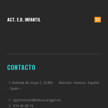
ACT. E.D. INFANTIL
63
CONTACTO
Avenida de Goya 2 22400 Monzón -Huesca- España
– Spain –
cpjcmonzon@educa.aragon.es
974 40 08 19