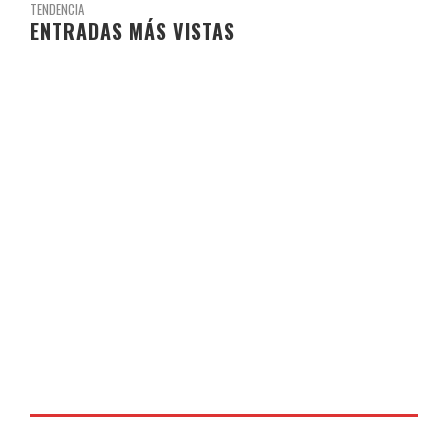
TENDENCIA
ENTRADAS MÁS VISTAS
PROYECTO EL INVIERNO.
2.2K VISITAS
17 DE MARZO DE 2024
LIBROS DE TEXTO Y MATERIALES CURSO 23-24
1.1K VISITAS
3 DE JULIO DE 2023
PROGRAMA ESCOLAR DE CONSUMO DE FRUTAS, HORTALIZAS
Y LECHE
1.1K VISITAS
19 DE FEBRERO DE 2024
NAVIDADES LECTORAS 2023
797 VISITAS
4 DE DICIEMBRE DE 2023