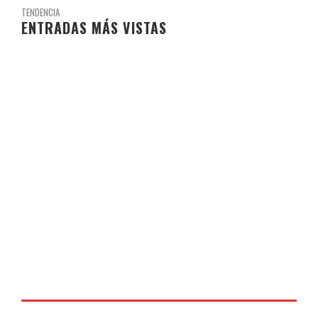
TENDENCIA
ENTRADAS MÁS VISTAS
PROYECTO EL INVIERNO.
2.2K VISITAS
17 DE MARZO DE 2024
LIBROS DE TEXTO Y MATERIALES CURSO 23-24
1.1K VISITAS
3 DE JULIO DE 2023
PROGRAMA ESCOLAR DE CONSUMO DE FRUTAS, HORTALIZAS
Y LECHE
1.1K VISITAS
19 DE FEBRERO DE 2024
NAVIDADES LECTORAS 2023
798 VISITAS
4 DE DICIEMBRE DE 2023