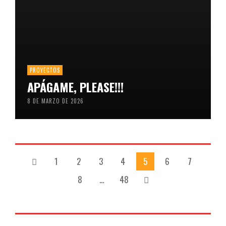
PROYECTOS
APÁGAME, PLEASE!!!
8 DE MARZO DE 2026
1
2
3
4
5
6
7
8
…
48