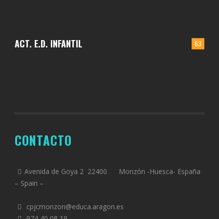
ACT. E.D. INFANTIL
63
CONTACTO
Avenida de Goya 2 22400 Monzón -Huesca- España
– Spain –
cpjcmonzon@educa.aragon.es
974 40 08 19