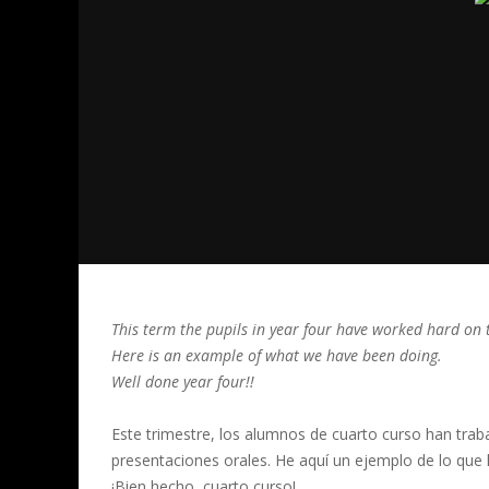
This term the pupils in year four have worked hard on th
Here is an example of what we have been doing.
Well done year four!!
Este trimestre, los alumnos de cuarto curso han tra
presentaciones orales. He aquí un ejemplo de lo qu
¡Bien hecho, cuarto curso!