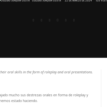
eir oral skills in the form of roleplay and oral presentations.
bajado mucho sus destrezas orales en forma de roleplay y
e hemos estado haciendo.