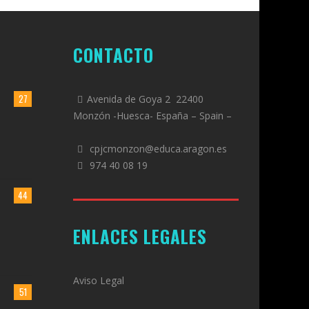
CONTACTO
27
Avenida de Goya 2 22400
Monzón -Huesca- España – Spain –
cpjcmonzon@educa.aragon.es
974 40 08 19
44
ENLACES LEGALES
Aviso Legal
51