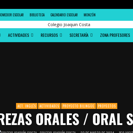
COMEDOR ESCOLAR
BIBLIOTECA
CALENDARIO ESCOLAR
MONZÓN
ACTIVIDADES
RECURSOS
SECRETARÍA
ZONA PROFESORES
ACT. INGLÉS
ACTIVIDADES
PROYECTO BILINGÜE
PROYECTOS
REZAS ORALES / ORAL S
COLEGIO JOAQUÍN COSTA
22 DE MARZO DE 2024
159 VISI