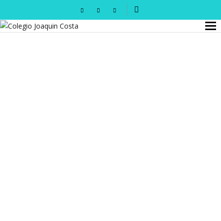
GANADORES Y FINALISTAS XI CONCURSO DE
MICRORRELATOS
COLEGIO JOAQUÍN COSTA
DESPEDIDA DE GREEN SCHOOL