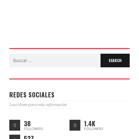
Conservatorios Profesionales y Escuelas de Música de la
provincia de Huesca (BOC-HU). El Coro del CEIP Joaquín
Costa ha participado por segundo año consecutivo, con
muchísima ilusión, …
Leer Más
149
Search
for:
REDES SOCIALES
Suscríbete para más información
38
1.4K
FOLLOWERS
FOLLOWERS
527