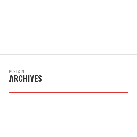
COLEGIO JOAQUÍN COSTA
POSTS IN
ARCHIVES
ANIMACIÓN LECTORA ABRIL
LEER MÁS