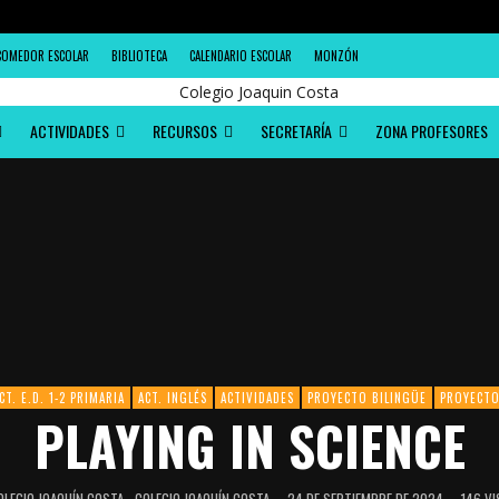
COMEDOR ESCOLAR
BIBLIOTECA
CALENDARIO ESCOLAR
MONZÓN
ACTIVIDADES
RECURSOS
SECRETARÍA
ZONA PROFESORES
CT. E.D. 1-2 PRIMARIA
ACT. INGLÉS
ACTIVIDADES
PROYECTO BILINGÜE
PROYECT
PLAYING IN SCIENCE
COLEGIO JOAQUÍN COSTA
24 DE SEPTIEMBRE DE 2024
146 VI