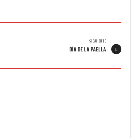
SIGUIENTE
DÍA DE LA PAELLA
E GREEN SCHOOL
THANK YOU TAMARIT. DAY 3