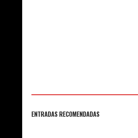
COLEGIO JO
COLEGIO JOAQUÍN COSTA
29 DE JUNIO
DE 2026
DE 2026
ENTRADAS RECOMENDADAS