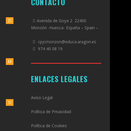
CONTACTO
27
Avenida de Goya 2 22400
Monzón -Huesca- España – Spain –
cpjcmonzon@educa.aragon.es
974 40 08 19
44
ENLACES LEGALES
Aviso Legal
51
Política de Privacidad
Política de Cookies