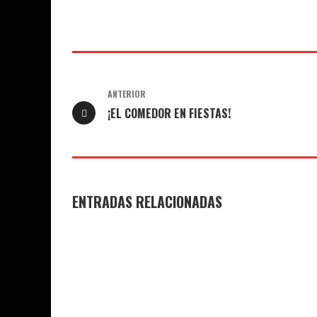
ANTERIOR
¡EL COMEDOR EN FIESTAS!
ENTRADAS RELACIONADAS
GANADORES Y FINALISTAS XI
DESPEDIDA D
CONCURSO DE MICRORRELATOS