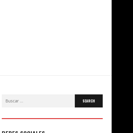
Search
for: