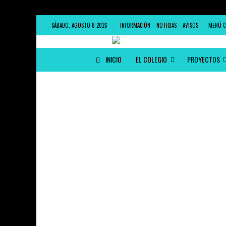
SÁBADO, AGOSTO 8 2026
INFORMACIÓN – NOTICIAS – AVISOS
MENÚ C
INICIO
EL COLEGIO
PROYECTOS
GANADORES Y FINALISTAS XI CONCURSO DE MICR
COLEGIO JOAQUÍN COSTA
29 DE JUNIO DE 2026
DESPEDIDA DE GREEN SCHOOL