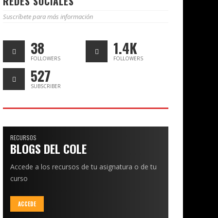
REDES SOCIALES
Suscríbete para más información
38
1.4K
FOLLOWERS
FOLLOWERS
527
SUBSCRIBER
RECURSOS
BLOGS DEL COLE
Accede a los recursos de tu asignatura o de tu
curso
ACCEDE