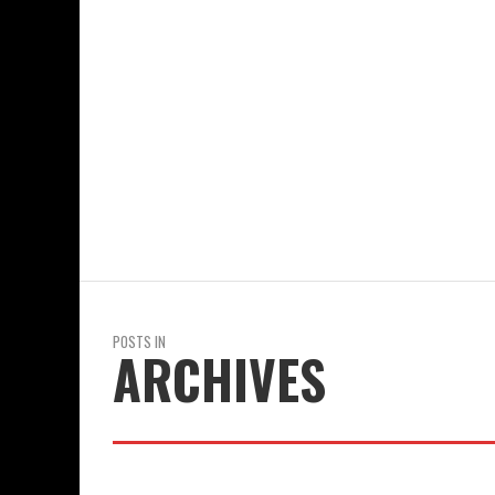
CIERRE DEL CURSO DE LA BIBLIOTECA LEEFANTA 
COLEGIO JOAQUÍN COSTA
1 DE JUNIO DE 2026
POSTS IN
ARCHIVES