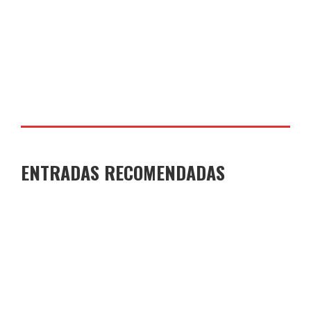
COLEGIO JOAQUÍN COSTA
17 DE JUNIO DE 2026
ENTRADAS RECOMENDADAS
GANADORES Y FINALISTAS XI CONCURSO DE
MICRORRELATOS