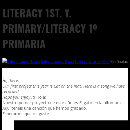
LITERACY 1ST. Y.
PRIMARY/LITERACY 1º
PRIMARIA
Colegio Joaquín Costa
16 de octubre de 2023
266 Visitas
Hi, there.
Our first project this year is Cat on the mat. Here is a song we have
recorded.
Hope you enjoy it!
Hola:
Nuestro primer proyecto de este año es El gato en la alfombra.
Aquí tenéis una canción que hemos grabado.
Esperamos que os guste.