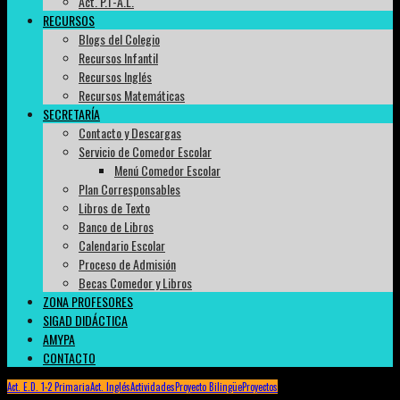
Act. P.T-A.L.
RECURSOS
Blogs del Colegio
Recursos Infantil
Recursos Inglés
Recursos Matemáticas
SECRETARÍA
Contacto y Descargas
Servicio de Comedor Escolar
Menú Comedor Escolar
Plan Corresponsables
Libros de Texto
Banco de Libros
Calendario Escolar
Proceso de Admisión
Becas Comedor y Libros
ZONA PROFESORES
SIGAD DIDÁCTICA
AMYPA
CONTACTO
Act. E.D. 1-2 Primaria
Act. Inglés
Actividades
Proyecto Bilingüe
Proyectos