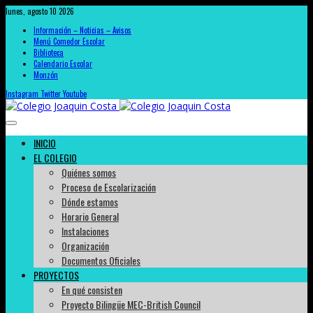
lunes, agosto 10 2026
Información – Noticias – Avisos
Menú Comedor Escolar
Biblioteca
Calendario Escolar
Monzón
Instagram
Twitter
Youtube
INICIO
EL COLEGIO
Quiénes somos
Proceso de Escolarización
Dónde estamos
Horario General
Instalaciones
Organización
Documentos Oficiales
PROYECTOS
En qué consisten
Proyecto Bilingüe MEC-British Council