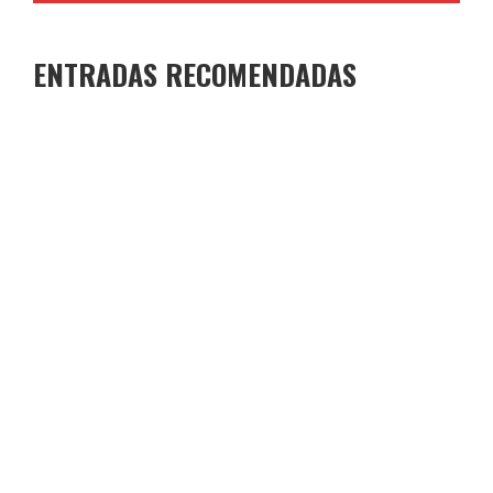
ENTRADAS RECOMENDADAS
GANADORES Y FINALISTAS XI CONCURSO DE
MICRORRELATOS
COLEGIO JOAQUÍN COSTA
29 DE JUNIO DE 2026