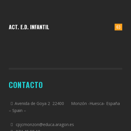
ACT. E.D. INFANTIL
63
CONTACTO
Avenida de Goya 2 22400 Monzón -Huesca- España
– Spain –
cpjcmonzon@educa.aragon.es