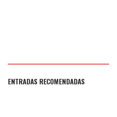
COLEGIO JOAQUÍN COSTA
17 DE JUNIO DE 2026
ENTRADAS RECOMENDADAS
GANADORES Y FINALISTAS XI CONCURSO DE