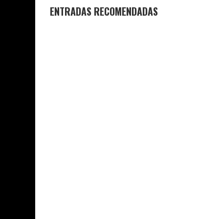
ENTRADAS RECOMENDADAS
GANADORES Y FINALISTAS XI
DESPEDIDA D
CONCURSO DE MICRORRELATOS
COLEGIO JO
COLEGIO JOAQUÍN COSTA
29 DE JUNIO