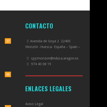
CONTACTO
27
Avenida de Goya 2 22400
Monzón -Huesca- España – Spain –
cpjcmonzon@educa.aragon.es
974 40 08 19
44
ENLACES LEGALES
Aviso Legal