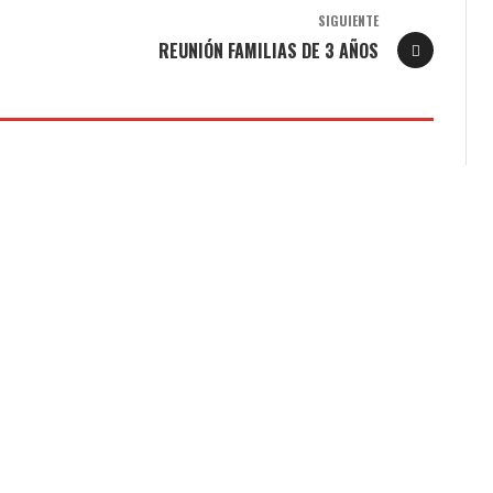
SIGUIENTE
REUNIÓN FAMILIAS DE 3 AÑOS
AMARIT. DAY 3
DAY 2 TAMARIT 4º
AQUÍN COSTA
17 DE JUNIO
COLEGIO JOAQUÍN COSTA
17 DE JUNIO