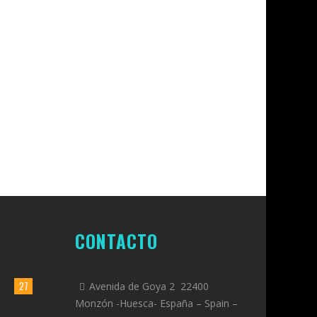
CONTACTO
27
Avenida de Goya 2 22400
Monzón -Huesca- España – Spain –