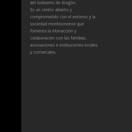
del Gobierno de Aragón.
Es un centro abierto y
comprometido con el entorno y la
sociedad montisonense que
fomenta la interacción y
colaboración con las familias,
asociaciones e instituciones locales
y comarcales.