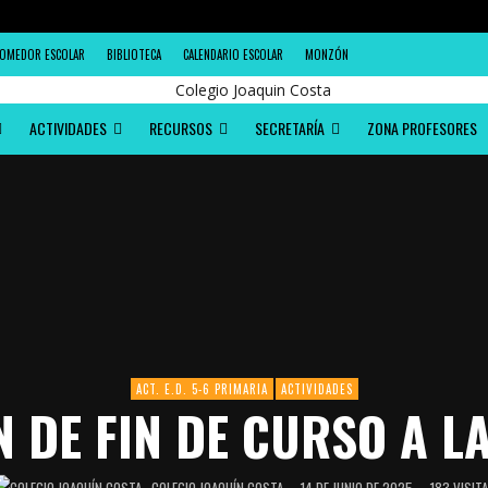
OMEDOR ESCOLAR
BIBLIOTECA
CALENDARIO ESCOLAR
MONZÓN
ACTIVIDADES
RECURSOS
SECRETARÍA
ZONA PROFESORES
ACT. E.D. 5-6 PRIMARIA
ACTIVIDADES
 DE FIN DE CURSO A 
COLEGIO JOAQUÍN COSTA
14 DE JUNIO DE 2025
183 VISIT