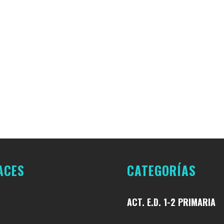
AQUÍN COSTA
19 DE JUNIO
COLEGIO JOAQUÍN COSTA
17 DE JUNIO
DE 2026
ACES
CATEGORÍAS
ACT. E.D. 1-2 PRIMARIA