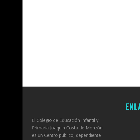
COLEGIO JO
COLEGIO JOAQUÍN COSTA
29 DE JUNIO
DE 2026
DE 2026
ENL
El Colegio de Educación Infantil y
Primaria Joaquín Costa de Monzón
es un Centro público, dependiente