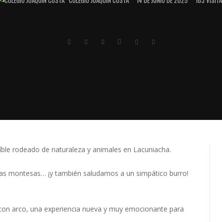
íble rodeado de naturaleza y animales en Lacuniacha.
as montesas… ¡y también saludamos a un simpático burro!
con arco, una experiencia nueva y muy emocionante para