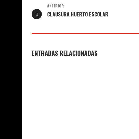
ANTERIOR
CLAUSURA HUERTO ESCOLAR
ENTRADAS RELACIONADAS
GANADORES Y FINALISTAS XI
THANK YOU T
CONCURSO DE MICRORRELATOS
COLEGIO JO