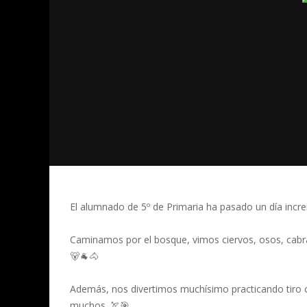
El alumnado de 5º de Primaria ha pasado un día incre
Caminamos por el bosque, vimos ciervos, osos, cabr
🐻🐐🐴
Además, nos divertimos muchísimo practicando tiro 
muchos. 🏹🎯