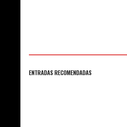
COLEGIO JOAQUÍN COSTA
29 DE JUNIO
DE 2026
DE 2026
ENTRADAS RECOMENDADAS
GANADORES Y FINALISTAS XI
DESPEDIDA D
CONCURSO DE MICRORRELATOS