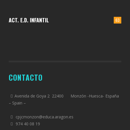
ACT. E.D. INFANTIL
63
CONTACTO
Avenida de Goya 2 22400 Monzón -Huesca- España
– Spain –
cpjcmonzon@educa.aragon.es
974 40 08 19