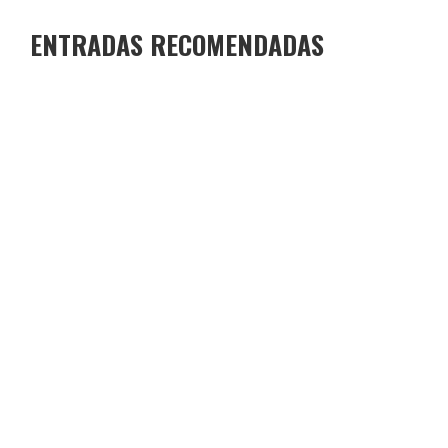
ENTRADAS RECOMENDADAS
GANADORES Y FINALISTAS XI CONCURSO DE
MICRORRELATOS
COLEGIO JOAQUÍN COSTA
29 DE JUNIO DE 2026