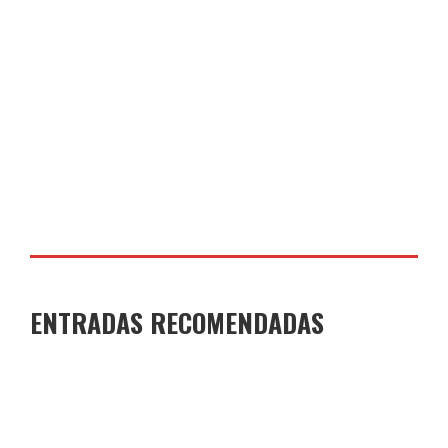
COLEGIO JOAQUÍN COSTA
14 DE FEBRERO DE 2026
ENTRADAS RECOMENDADAS
GANADORES Y FINALISTAS XI CONCURSO DE