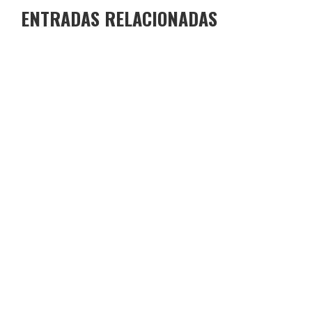
ENTRADAS RELACIONADAS
JORNADAS DE PUERTAS ABIERTAS
COLEGIO JOAQUÍN COSTA
28 DE MARZO DE 2026