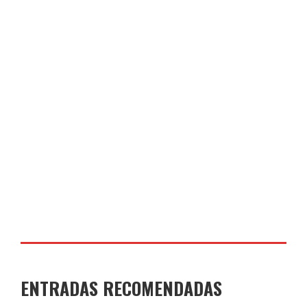
CONSIGNAS DE CARNAVAL 2026
COLEGIO JOAQUÍN COSTA
14 DE FEBRERO DE 2026
ENTRADAS RECOMENDADAS