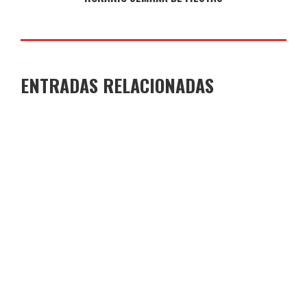
ENTRADAS RELACIONADAS
JORNADAS DE PUERTAS ABIERTAS
COLEGIO JOAQUÍN COSTA
28 DE MARZO DE 2026