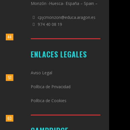
Monzón -Huesca- España – Spain –
cpjcmonzon@educa.aragon.es
974 40 08 19
44
ENLACES LEGALES
Aviso Legal
51
Política de Privacidad
Política de Cookies
63