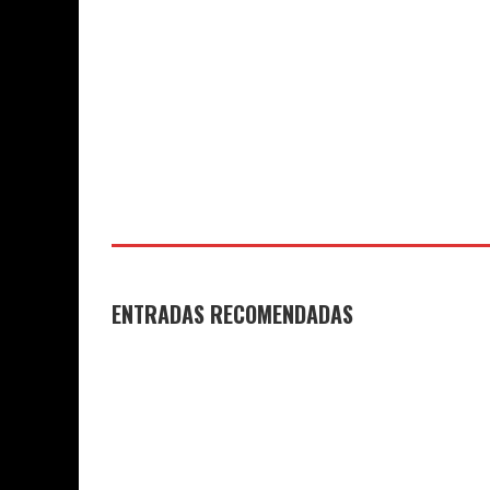
COLEGIO JO
COLEGIO JOAQUÍN COSTA
29 DE JUNIO
DE 2026
DE 2026
ENTRADAS RECOMENDADAS
GANADORES Y FINALISTAS XI
DESPEDIDA D
CONCURSO DE MICRORRELATOS