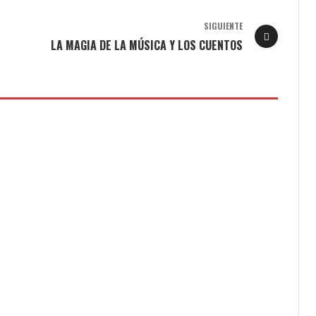
SIGUIENTE
LA MAGIA DE LA MÚSICA Y LOS CUENTOS
E GREEN SCHOOL
THANK YOU TAMARIT. DAY 3