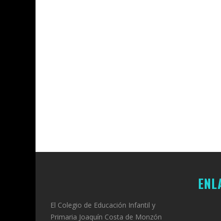
COLEGIO JO
COLEGIO JOAQUÍN COSTA
29 DE JUNIO
DE 2026
DE 2026
ENL
El Colegio de Educación Infantil y
Primaria Joaquín Costa de Monzón