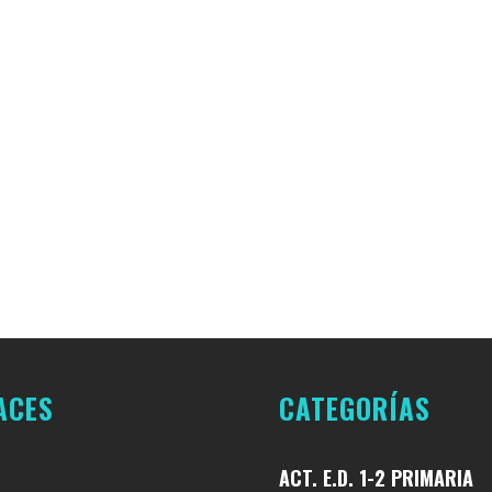
AQUÍN COSTA
19 DE JUNIO
COLEGIO JOAQUÍN COSTA
17 DE JUNIO
DE 2026
ACES
CATEGORÍAS
ACT. E.D. 1-2 PRIMARIA