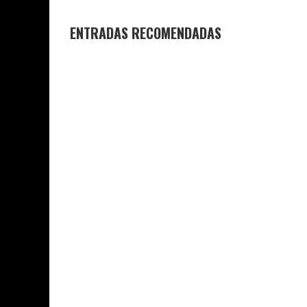
ENTRADAS RECOMENDADAS
GANADORES Y FINALISTAS XI
DESPEDIDA D
CONCURSO DE MICRORRELATOS
COLEGIO JO
COLEGIO JOAQUÍN COSTA
29 DE JUNIO