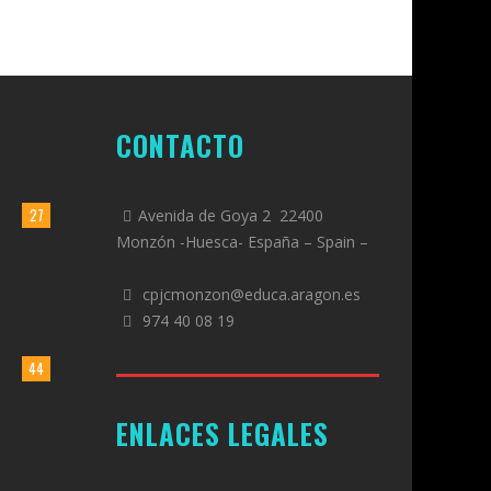
CONTACTO
27
Avenida de Goya 2 22400
Monzón -Huesca- España – Spain –
cpjcmonzon@educa.aragon.es
974 40 08 19
44
ENLACES LEGALES