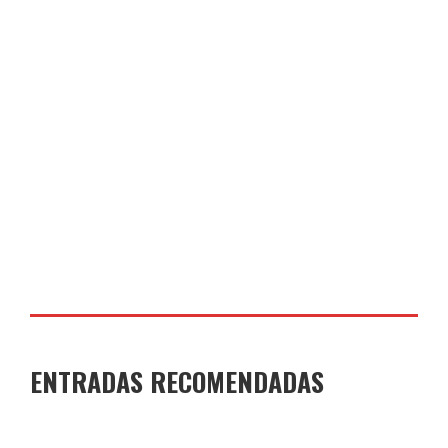
DAY 2 TAMARIT 4º
COLEGIO JOAQUÍN COSTA
17 DE JUNIO DE 2026
ENTRADAS RECOMENDADAS