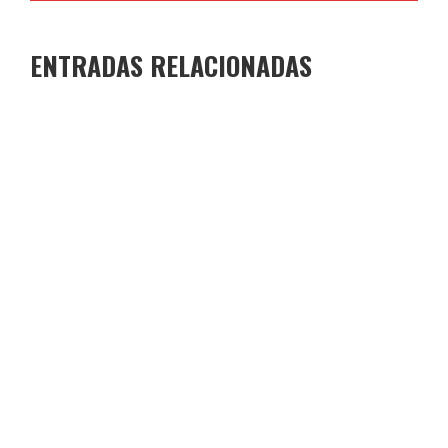
ENTRADAS RELACIONADAS
GANADORES Y FINALISTAS XI CONCURSO DE
MICRORRELATOS
COLEGIO JOAQUÍN COSTA
29 DE JUNIO DE 2026