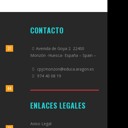
CONTACTO
27
Avenida de Goya 2 22400
Monzón -Huesca- España – Spain –
cpjcmonzon@educa.aragon.es
974 40 08 19
44
ENLACES LEGALES
Aviso Legal