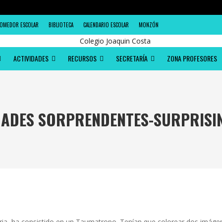
OMEDOR ESCOLAR
BIBLIOTECA
CALENDARIO ESCOLAR
MONZÓN
ACTIVIDADES
RECURSOS
SECRETARÍA
ZONA PROFESORES
ADES SORPRENDENTES-SURPRISI
aria, ha consistido en un Taumatropo. Tenían que colorear dos imágen