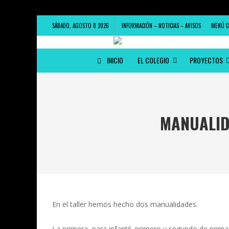
SÁBADO, AGOSTO 8 2026
INFORMACIÓN – NOTICIAS – AVISOS
MENÚ C
INICIO
EL COLEGIO
PROYECTOS
MANUALID
En el taller hemos hecho dos manualidades.
La primera, para infantil, primero y segundo de prim