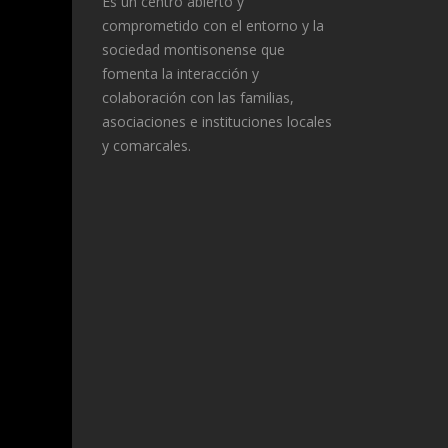
Es un centro abierto y
comprometido con el entorno y la
sociedad montisonense que
fomenta la interacción y
colaboración con las familias,
asociaciones e instituciones locales
y comarcales.