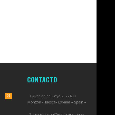
CONTACTO
27
Avenida de Goya 2 22400
Monzón -Huesca- España – Spain –
cpjcmonzon@educa.aragon.es