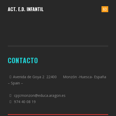
ACT. E.D. INFANTIL
63
CONTACTO
Avenida de Goya 2 22400 Monzón -Huesca- España
– Spain –
cpjcmonzon@educa.aragon.es
974 40 08 19